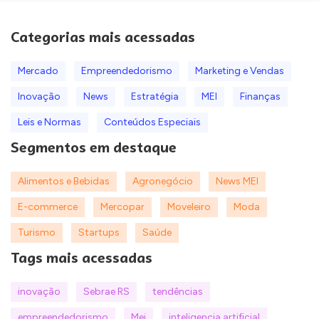
Categorias mais acessadas
Mercado
Empreendedorismo
Marketing e Vendas
Inovação
News
Estratégia
MEI
Finanças
Leis e Normas
Conteúdos Especiais
Segmentos em destaque
Alimentos e Bebidas
Agronegócio
News MEI
E-commerce
Mercopar
Moveleiro
Moda
Turismo
Startups
Saúde
Tags mais acessadas
inovação
Sebrae RS
tendências
empreendedorismo
Mei
inteligencia artificial