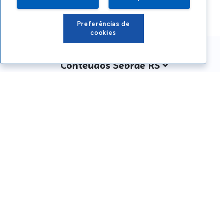
Preferências de
cookies
Conteúdos Sebrae RS
Atendimento
Institucional
Siga o SEBRAE RS
Você também pode nos ligar
0800 570 0800
Whatsapp: (51) 32165000