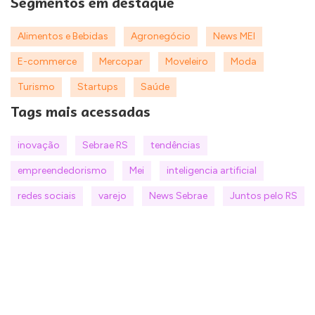
Segmentos em destaque
Alimentos e Bebidas
Agronegócio
News MEI
E-commerce
Mercopar
Moveleiro
Moda
Turismo
Startups
Saúde
Tags mais acessadas
inovação
Sebrae RS
tendências
empreendedorismo
Mei
inteligencia artificial
redes sociais
varejo
News Sebrae
Juntos pelo RS