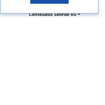
Conteúdos Sebrae RS
Atendimento
Institucional
Siga o SEBRAE RS
Você também pode nos ligar
0800 570 0800
Whatsapp: (51) 32165000
SEBRAE RS © Copyright 2026 - Todos os direitos
reservados