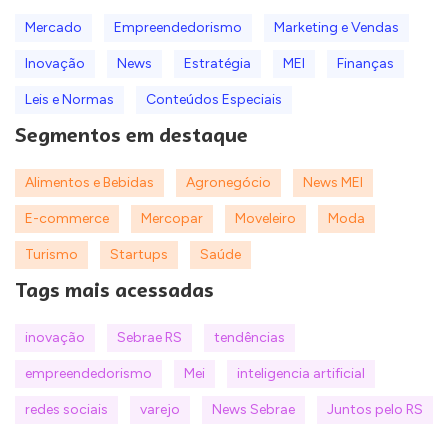
Mercado
Empreendedorismo
Marketing e Vendas
Inovação
News
Estratégia
MEI
Finanças
Leis e Normas
Conteúdos Especiais
Segmentos em destaque
Alimentos e Bebidas
Agronegócio
News MEI
E-commerce
Mercopar
Moveleiro
Moda
Turismo
Startups
Saúde
Tags mais acessadas
inovação
Sebrae RS
tendências
empreendedorismo
Mei
inteligencia artificial
redes sociais
varejo
News Sebrae
Juntos pelo RS