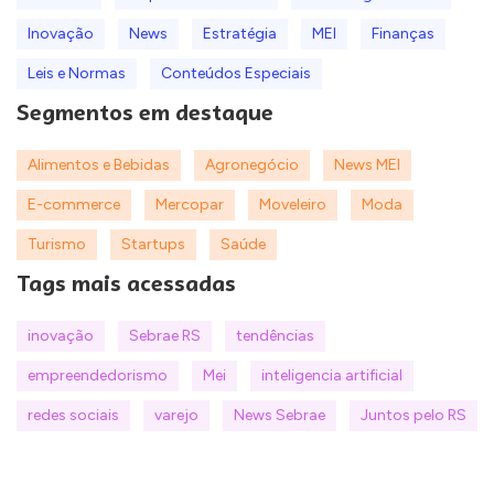
Inovação
News
Estratégia
MEI
Finanças
Leis e Normas
Conteúdos Especiais
Segmentos em destaque
Alimentos e Bebidas
Agronegócio
News MEI
E-commerce
Mercopar
Moveleiro
Moda
Turismo
Startups
Saúde
Tags mais acessadas
inovação
Sebrae RS
tendências
empreendedorismo
Mei
inteligencia artificial
redes sociais
varejo
News Sebrae
Juntos pelo RS