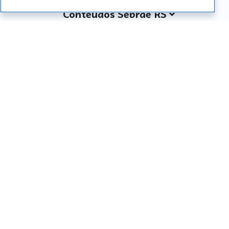
Conteúdos Sebrae RS
Atendimento
Institucional
Siga o SEBRAE RS
Você também pode nos ligar
0800 570 0800
Whatsapp: (51) 32165000
SEBRAE RS © Copyright 2026 - Todos os direitos
reservados
Desenvolvido por