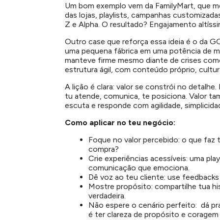
Um bom exemplo vem da FamilyMart, que men
das lojas, playlists, campanhas customizada
Z e Alpha. O resultado? Engajamento altíssi
Outro case que reforça essa ideia é o da 
uma pequena fábrica em uma potência de ma
manteve firme mesmo diante de crises como
estrutura ágil, com conteúdo próprio, cultu
A lição é clara: valor se constrói no detalh
tu atende, comunica, te posiciona. Valor t
escuta e responde com agilidade, simplicida
Como aplicar no teu negócio:
Foque no valor percebido: o que faz t
compra?
Crie experiências acessíveis: uma pl
comunicação que emociona.
Dê voz ao teu cliente: use feedbacks 
Mostre propósito: compartilhe tua his
verdadeira.
Não espere o cenário perfeito: dá p
é ter clareza de propósito e coragem