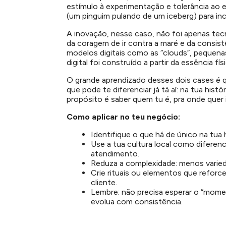
estímulo à experimentação e tolerância ao 
(um pinguim pulando de um iceberg) para inc
A inovação, nesse caso, não foi apenas tecn
da coragem de ir contra a maré e da consis
modelos digitais como as “clouds”, pequenas
digital foi construído a partir da essência fí
O grande aprendizado desses dois cases é q
que pode te diferenciar já tá aí:
na tua histór
propósito é saber quem tu é, pra onde quer 
Como aplicar no teu negócio:
Identifique o que há de único na tua
Use a tua cultura local como diferen
atendimento.
Reduza a complexidade: menos varieda
Crie rituais ou elementos que reforc
cliente.
Lembre: não precisa esperar o “mome
evolua com consistência.