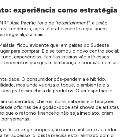
to: experiência como estratégia
F Asia Pacific foi o de “
retailtainment
”: a união
 era tendência, agora é praticamente regra: quem
 entregar algo a mais.
Malásia, ficou evidente que, em países do Sudeste
lugar para comprar. Ele se tornou o novo centro social:
tudo, experiências. Famílias inteiras vão até esses
iver momentos que geram lembrança e conexão com as
alidade. O consumidor pós-pandemia é híbrido,
ilidade, mas ainda valoriza o toque, o ambiente e a
e uma prateleira cheia de produtos. Quer espetáculo.
am os sentidos: cheiros, sons, sabores e interações
 desde oficinas de algodão-doce até shows de artistas
 que o retorno financeiro não seja imediato, criam
s por semanas.
aço físico exige cooperação com o ambiente ao redor.
 ter sucesso, o lojista precisa estar alinhado com o