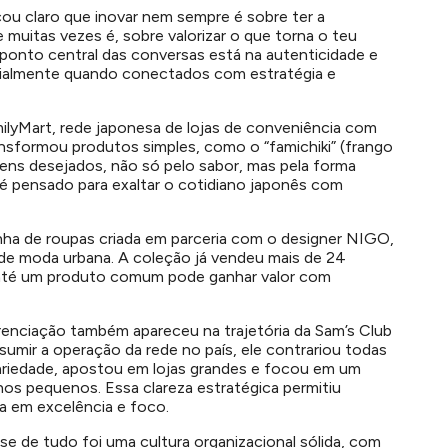
icou claro que inovar nem sempre é sobre ter a
 muitas vezes é, sobre valorizar o que torna o teu
ponto central das conversas está na autenticidade e
cialmente quando conectados com estratégia e
milyMart, rede japonesa de lojas de conveniência com
ansformou produtos simples, como o “famichiki” (frango
itens desejados, não só pelo sabor, mas pela forma
 pensado para exaltar o cotidiano japonês com
nha de roupas criada em parceria com o designer NIGO,
o de moda urbana. A coleção já vendeu mais de 24
 até um produto comum pode ganhar valor com
renciação também apareceu na trajetória da Sam’s Club
umir a operação da rede no país, ele contrariou todas
variedade, apostou em lojas grandes e focou em um
hos pequenos. Essa clareza estratégica permitiu
a em excelência e foco.
e de tudo foi uma cultura organizacional sólida, com