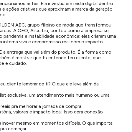
cionamos antes. Ela investiu em mídia digital dentro
s e ações criativas que aproximam a marca da geração
mo.
GOLDEN ABC, grupo filipino de moda que transformou
rcas. A CEO, Alice Liu, contou como a empresa se
 pandemia e instabilidade econômica: eles criaram uma
ra interna viva e compromisso real com o impacto.
e. É a entrega que vai além do produto. É a forma como
ambém é mostrar que tu entende teu cliente, que
de e cuidado.
eu cliente lembrar de ti? O que ele leva além da
aylist exclusiva, um atendimento mais humano ou uma
reais pra melhorar a jornada de compra.
tória, valores e impacto local. Isso gera conexão
ra inovar mesmo em momentos difíceis. O que importa
 pra começar.