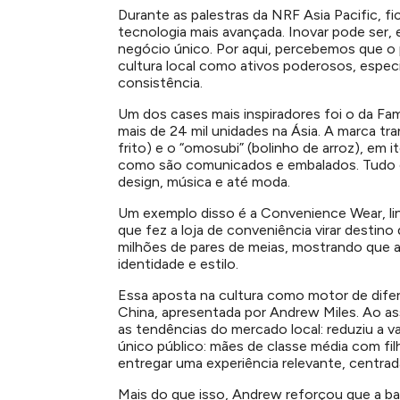
Durante as palestras da NRF Asia Pacific, f
tecnologia mais avançada. Inovar pode ser, e
negócio único. Por aqui, percebemos que o 
cultura local como ativos poderosos, espe
consistência.
Um dos cases mais inspiradores foi o da Fa
mais de 24 mil unidades na Ásia. A marca tr
frito) e o “omosubi” (bolinho de arroz), em 
como são comunicados e embalados. Tudo é
design, música e até moda.
Um exemplo disso é a Convenience Wear, li
que fez a loja de conveniência virar destin
milhões de pares de meias, mostrando que
identidade e estilo.
Essa aposta na cultura como motor de dife
China, apresentada por Andrew Miles. Ao ass
as tendências do mercado local: reduziu a 
único público: mães de classe média com fil
entregar uma experiência relevante, centrad
Mais do que isso, Andrew reforçou que a bas