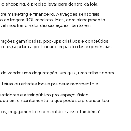
o shopping, é preciso levar para dentro da loja.
re marketing e financeiro. Ativações sensoriais
ão entregam ROI imediato. Mas, com planejamento
ível mostrar o valor dessas ações, tanto em
Interações gamificadas, pop-ups criativos e conteúdos
es reais) ajudam a prolongar o impacto das experiências
 de venda: uma degustação, um quiz, uma trilha sonora
feiras ou artistas locais pra gerar movimento e
stidores e atrair público pro espaço físico.
 foco em encantamento: o que pode surpreender teu
tos, engajamento e comentários: isso também é