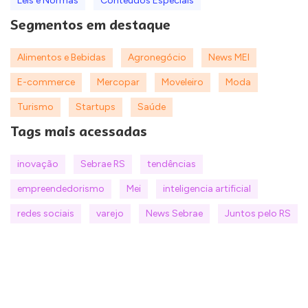
Leis e Normas
Conteúdos Especiais
Segmentos em destaque
Alimentos e Bebidas
Agronegócio
News MEI
E-commerce
Mercopar
Moveleiro
Moda
Turismo
Startups
Saúde
Tags mais acessadas
inovação
Sebrae RS
tendências
empreendedorismo
Mei
inteligencia artificial
redes sociais
varejo
News Sebrae
Juntos pelo RS