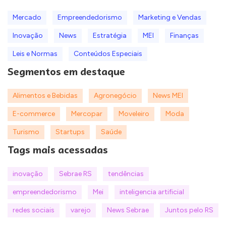
Mercado
Empreendedorismo
Marketing e Vendas
Inovação
News
Estratégia
MEI
Finanças
Leis e Normas
Conteúdos Especiais
Segmentos em destaque
Alimentos e Bebidas
Agronegócio
News MEI
E-commerce
Mercopar
Moveleiro
Moda
Turismo
Startups
Saúde
Tags mais acessadas
inovação
Sebrae RS
tendências
empreendedorismo
Mei
inteligencia artificial
redes sociais
varejo
News Sebrae
Juntos pelo RS