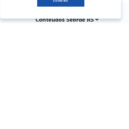
cookies
Conteúdos Sebrae RS
Atendimento
Institucional
Siga o SEBRAE RS
Você também pode nos ligar
0800 570 0800
Whatsapp: (51) 32165000
SEBRAE RS © Copyright 2026 - Todos os direitos