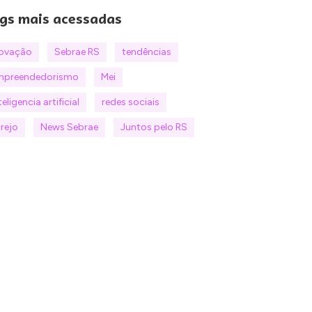
gs mais acessadas
novação
Sebrae RS
tendências
mpreendedorismo
Mei
teligencia artificial
redes sociais
rejo
News Sebrae
Juntos pelo RS