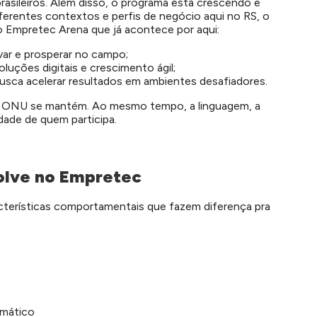
asileiros.
Além disso, o programa está crescendo e
ferentes contextos e perfis de negócio aqui no RS, o
o Empretec Arena que já acontece por aqui:
var e prosperar no campo;
uções digitais e crescimento ágil;
usca acelerar resultados em ambientes desafiadores.
a ONU se mantém. Ao mesmo tempo, a linguagem, a
dade de quem participa.
olve no Empretec
cterísticas comportamentais que fazem diferença pra
emático