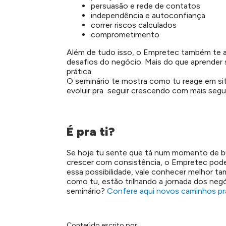
persuasão e rede de contatos
independência e autoconfiança
correr riscos calculados
comprometimento
Além de tudo isso, o Empretec também te a
desafios do negócio. Mais do que aprender s
prática.
O seminário te mostra como tu reage em sit
evoluir pra seguir crescendo com mais segu
É pra ti?
Se hoje tu sente que tá num momento de bus
crescer com consistência, o Empretec pode
essa possibilidade, vale conhecer melhor t
como tu, estão trilhando a jornada dos neg
seminário?
Confere aqui novos caminhos pr
Conteúdo escrito por: