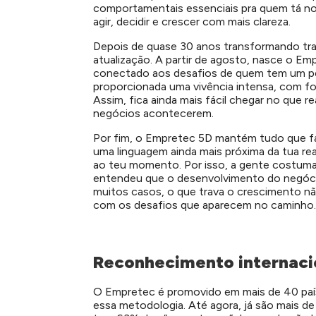
comportamentais essenciais pra quem tá no
agir, decidir e crescer com mais clareza.
Depois de quase 30 anos transformando traj
atualização. A partir de agosto, nasce o Em
conectado aos desafios de quem tem um pe
proporcionada uma vivência intensa, com f
Assim, fica ainda mais fácil chegar no que
negócios acontecerem.
Por fim, o Empretec 5D mantém tudo que faz
uma linguagem ainda mais próxima da tua re
ao teu momento.
Por isso, a gente costuma
entendeu que o desenvolvimento do negóci
muitos casos, o que trava o crescimento nã
com os desafios que aparecem no caminho.
Reconhecimento internacio
O Empretec é promovido em mais de 40 paíse
essa metodologia. Até agora, já são mais d