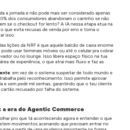
da a jornada e não pode mais ser considerado apenas
 60% dos consumidores abandonam o carrinho se não
m se o checkout for lento? A IA nessa etapa atua na
o que evita recusas de venda por erro e torna o
ar isso:
das lições da NRF é que aquele balcão de caixa enorme
pode usar terminais móveis ou até o celular pra cobrar
ovador ou no lounge. Isso libera espaço físico na tua
área de experiência, o que atrai mais fluxo e faz as
.
iente
: em vez de o sistema suspeitar de todo mundo e
 trabalha pelo reconhecimento. Isso permite aprovar
a e sem pedir mil senhas, garantindo que o teu cliente
cartão recusado por falha do sistema.
: a era do Agentic Commerce
olhar pro que tá acontecendo agora e entender o que
 existem movimentos acenando que precisam entrar no
surge a partir de uma mudança importante na forma