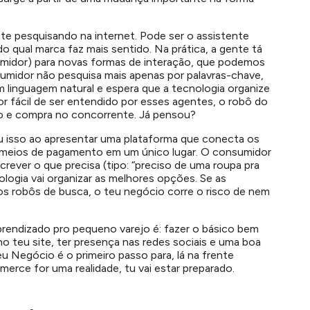
te pesquisando na internet. Pode ser o assistente
ndo qual marca faz mais sentido. Na prática, a gente tá
midor) para novas formas de interação, que podemos
umidor não pesquisa mais apenas por palavras-chave,
 linguagem natural e espera que a tecnologia organize
r fácil de ser entendido por esses agentes, o robô do
io e compra no concorrente. Já pensou?
 isso ao apresentar uma plataforma que conecta os
 meios de pagamento em um único lugar. O consumidor
screver o que precisa (tipo: “preciso de uma roupa pra
logia vai organizar as melhores opções. Se as
ros robôs de busca, o teu negócio corre o risco de nem
prendizado pro pequeno varejo é: fazer o básico bem
o teu site, ter presença nas redes sociais e uma boa
Negócio é o primeiro passo para, lá na frente
rce for uma realidade, tu vai estar preparado.