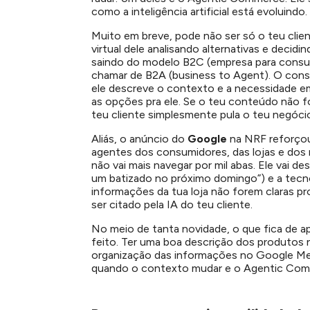
como a inteligência artificial está evoluindo.
Muito em breve, pode não ser só o teu clien
virtual dele analisando alternativas e decidi
saindo do modelo B2C (empresa para consu
chamar de B2A (business to Agent). O cons
ele descreve o contexto e a necessidade em
as opções pra ele. Se o teu conteúdo não fo
teu cliente simplesmente pula o teu negóc
Aliás, o anúncio do
Google
na NRF reforçou
agentes dos consumidores, das lojas e dos
não vai mais navegar por mil abas. Ele vai de
um batizado no próximo domingo”) e a tecno
informações da tua loja não forem claras p
ser citado pela IA do teu cliente.
No meio de tanta novidade, o que fica de a
feito. Ter uma boa descrição dos produtos n
organização das informações no Google Meu 
quando o contexto mudar e o Agentic Comme