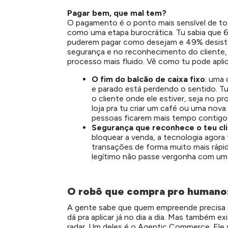
Pagar bem, que mal tem?
O pagamento é o ponto mais sensível de to
como uma etapa burocrática. Tu sabia que
puderem pagar como desejam e 49% desiste
segurança e no reconhecimento do cliente, 
processo mais fluido. Vê como tu pode aplic
O fim do balcão de caixa fixo
: uma 
e parado está perdendo o sentido. Tu 
o cliente onde ele estiver, seja no pr
loja pra tu criar um café ou uma nova 
pessoas ficarem mais tempo contigo
Segurança que reconhece o teu cl
bloquear a venda, a tecnologia agora
transações de forma muito mais rápid
legítimo não passe vergonha com um 
O robô que compra pro humano
A gente sabe que quem empreende precisa 
dá pra aplicar já no dia a dia. Mas também
radar.
Um deles é o Agentic Commerce. Ele 