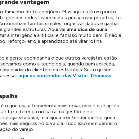
é grande vantagem
ro tamanho do teu negócio. Mas aqui está um ponto
o grandes redes levam meses pra aprovar projetos, tu
 Automatizar tarefas simples, organizar dados e ganhar
de grandes estruturas. Aqui vai
uma dica de ouro
:
 a inteligência artificial e faz isso muito bem. E não é
o, reforço, erro e aprendizado até virar rotina
ndo a gente acompanha o que outros varejistas estão
bservamos como a tecnologia, quando bem aplicada,
o pra cuidar do cliente e da estratégia.
Se tu quiser
 acessar
aqui os conteúdos das Visitas Técnicas
.
apalha
 é o que usa a ferramenta mais nova, mas o que aplica
que faz diferença no caixa, na gestão e no
nologia vira base, ela ajuda a entender melhor quem
es mais seguras no dia a dia. Tudo isso sem perder o
ação do varejo.