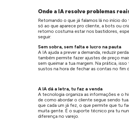
Onde a IA resolve problemas reais
Retomando o que já falamos lá no início do te
só ao que aparece pro cliente, a bots ou cri
retorno costuma estar nos bastidores, esp
seguir:
Sem sobra, sem falta e lucro na pauta
A IA ajuda a prever a demanda, reduzir perdas
também permite fazer ajustes de preço ma
sem queimar a tua margem. Na prática, isso t
sustos na hora de fechar as contas no fim 
A IA dá a letra, tu faz a venda
A tecnologia organiza as informações e o his
de como abordar o cliente segue sendo tua.
que cada um já fez, o que permite que tu 
muita gente. É o suporte técnico pra tu nu
diferença no varejo.