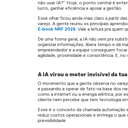
não usar IA?”. Hoje, o ponto central é enten
lucro, ganhar eficiência e apoiar a gestão.
Esse olhar ficou ainda mais claro a partir d
varejo. A gente reuniu os principais aprendi
E-book NRF 2026
. Vale a leitura pra quem q
De uma forma geral, a IA não vem pra substi
organizar informações, libera tempo e dá ma
empreendedor e a equipe conseguem focar 
agilidade, proximidade e consistência. E, no 
A IA virou o motor invisível da tua 
O movimento que a gente observa no varejo é 
e passando a operar de fato na base dos neg
como a internet ou a energia elétrica, por
cliente nem percebe que tem tecnologia envo
Esse é o conceito da chamada automação inv
reduz custos operacionais e entrega o que o
previsibilidade.