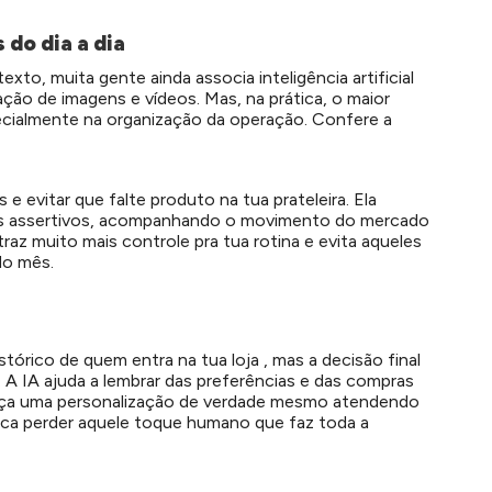
 do dia a dia
xto, muita gente ainda associa inteligência artificial
ação de imagens e vídeos. Mas, na prática, o maior
ecialmente na organização da operação. Confere a
 e evitar que falte produto na tua prateleira. Ela
is assertivos, acompanhando o movimento do mercado
raz muito mais controle pra tua rotina e evita aqueles
do mês.
tórico de quem entra na tua loja , mas a decisão final
 A IA ajuda a lembrar das preferências e das compras
faça uma personalização de verdade mesmo atendendo
nca perder aquele toque humano que faz toda a