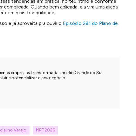
 essas tendências em prática, no teu ritmo e conforme
er complicada. Quando bem aplicada, ela vira uma aliada
er com mais tranquilidade.
so e já aproveita pra ouvir o
Episódio 281 do Plano de
quenas empresas transformadas no Rio Grande do Sul.
uir e potencializar o seu negócio.
icial no Varejo
NRF 2026