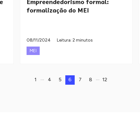
e
Empreendedorismo formal:
formalização do MEI
08/11/2024
Leitura: 2 minutos
MEI
…
…
1
4
5
6
7
8
12