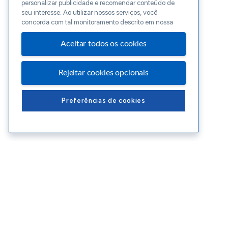
personalizar publicidade e recomendar conteúdo de
seu interesse. Ao utilizar nossos serviços, você
concorda com tal monitoramento descrito em nossa
Aceitar todos os cookies
Rejeitar cookies opcionais
Preferências de cookies
Conteúdos Sebrae RS
Ate
Blog
Enco
Cursos
Ouvid
Eventos
Polít