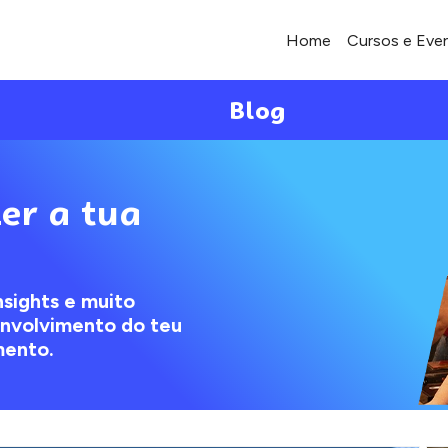
Home
Cursos e Eve
Blog
er a tua
nsights e muito
envolvimento do teu
mento.