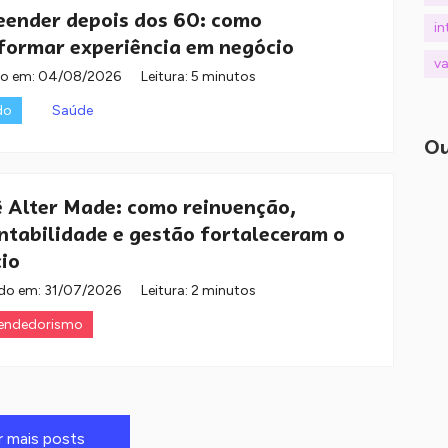
ender depois dos 60: como
in
formar experiência em negócio
va
do em:
04/08/2026
Leitura: 5 minutos
do
Saúde
Ou
ê Alter Made: como reinvenção,
ntabilidade e gestão fortaleceram o
io
do em:
31/07/2026
Leitura: 2 minutos
endedorismo
r mais posts