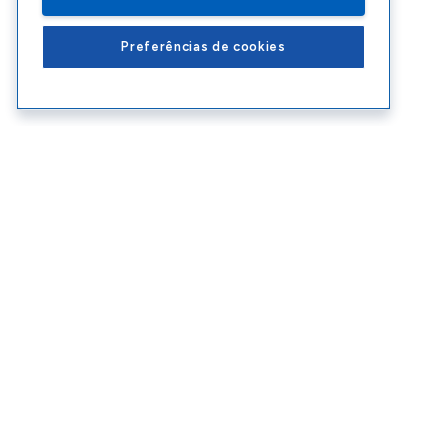
Preferências de cookies
Conteúdos Sebrae RS
Ate
Blog
Enco
Cursos
Ouvid
Eventos
Polít
Consultorias
Contr