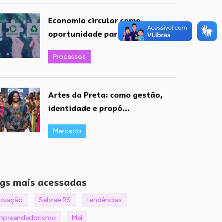
Economia circular como
oportunidade para pequen...
Processos
Artes da Preta: como gestão,
identidade e propó...
Mercado
gs mais acessadas
novação
Sebrae RS
tendências
mpreendedorismo
Mei