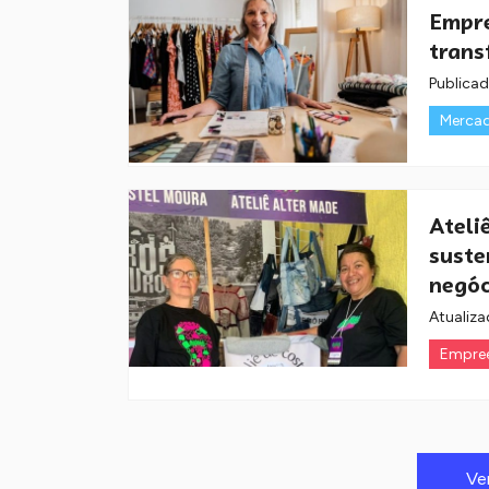
Empre
trans
Publica
Merca
Ateli
suste
negóc
Atualiza
Empre
Ve