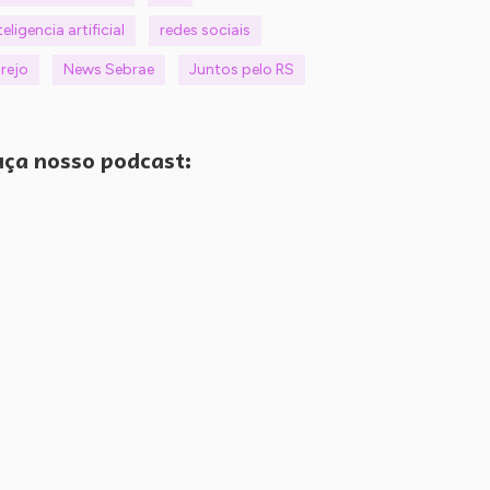
teligencia artificial
redes sociais
rejo
News Sebrae
Juntos pelo RS
ça nosso podcast: