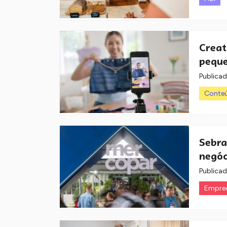
Creat
peque
Publica
Conteú
Sebra
negóc
Publica
Empre