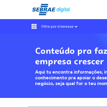
Filtre por interesse
Conteúdo pra faz
empresa crescer
Aqui tu encontra informações, i
conhecimento pra apoiar o des
negócio, seja qual for o teu mo