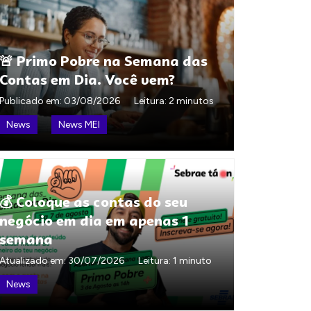
🚨 Primo Pobre na Semana das
Contas em Dia. Você vem?
Publicado em:
03/08/2026
Leitura: 2 minutos
News
News MEI
💰 Coloque as contas do seu
negócio em dia em apenas 1
semana
Atualizado em:
30/07/2026
Leitura: 1 minuto
News