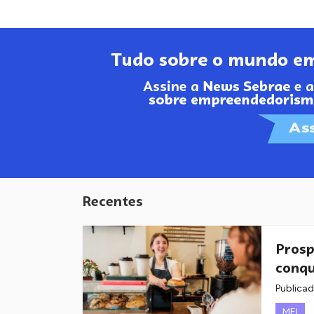
Recentes
Prosp
conqu
Publica
MEI