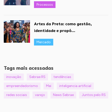
Processos
Artes da Preta: como gestão,
identidade e propó...
Mercado
Tags mais acessadas
inovação
Sebrae RS
tendências
empreendedorismo
Mei
inteligencia artificial
redes sociais
varejo
News Sebrae
Juntos pelo RS