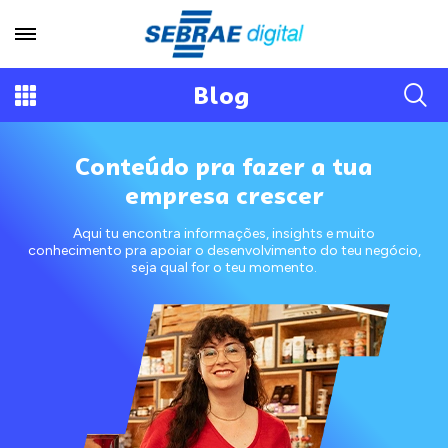
Blog
Conteúdo pra fazer a tua
empresa crescer
Aqui tu encontra informações, insights e muito
conhecimento pra apoiar o desenvolvimento do teu negócio,
seja qual for o teu momento.