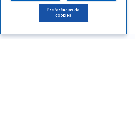
Preferências de
cookies
Conteúdos Sebrae RS
Atendimento
Institucional
Siga o SEBRAE RS
Você também pode nos ligar