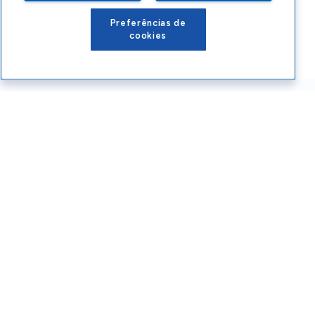
Preferências de
cookies
Conteúdos Sebrae RS
Atendimento
Institucional
Siga o SEBRAE RS
Você também pode nos ligar