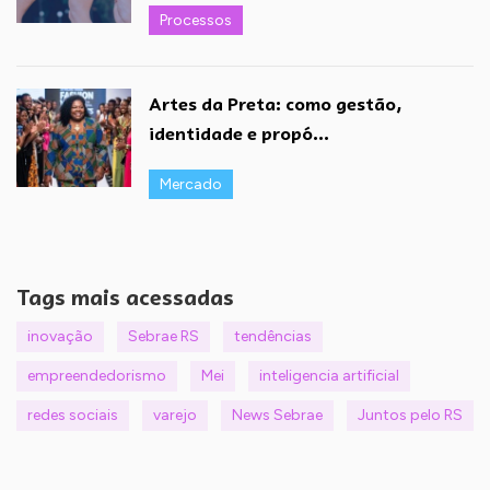
Processos
Artes da Preta: como gestão,
identidade e propó...
Mercado
Tags mais acessadas
inovação
Sebrae RS
tendências
empreendedorismo
Mei
inteligencia artificial
redes sociais
varejo
News Sebrae
Juntos pelo RS