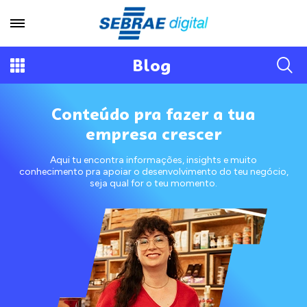
Blog
Conteúdo pra fazer a tua
empresa crescer
Aqui tu encontra informações, insights e muito
conhecimento pra apoiar o desenvolvimento do teu negócio,
seja qual for o teu momento.