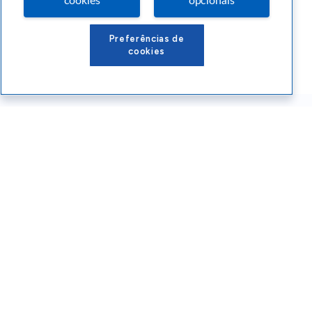
cookies
opcionais
Preferências de
cookies
Conteúdos Sebrae RS
Atendimento
Institucional
Siga o SEBRAE RS