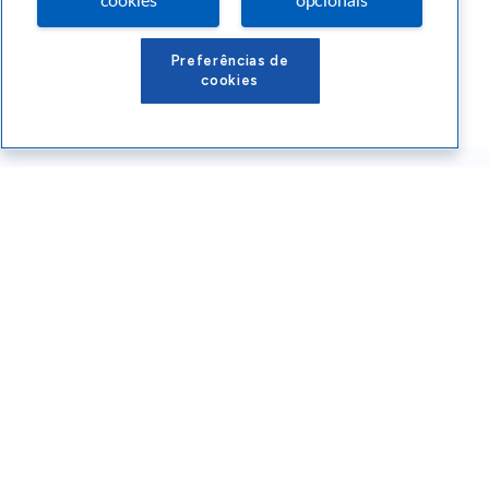
cookies
opcionais
Preferências de
cookies
Conteúdos Sebrae RS
Atendimento
Institucional
Siga o SEBRAE RS