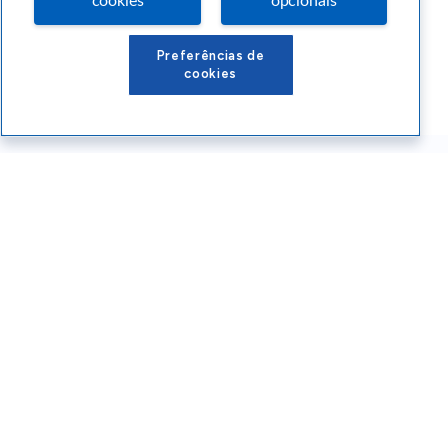
cookies
opcionais
Preferências de
cookies
Conteúdos Sebrae RS
Atendimento
Institucional
Siga o SEBRAE RS