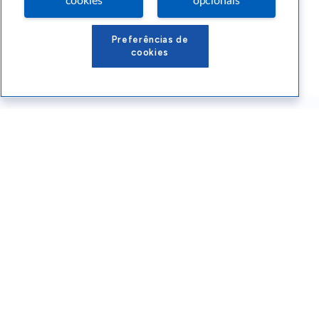
cookies
opcionais
Preferências de
cookies
Conteúdos Sebrae RS
Atendimento
Institucional
Siga o SEBRAE RS