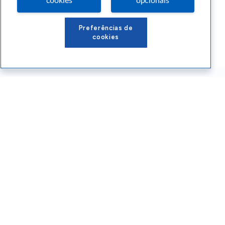
cookies
opcionais
Preferências de
cookies
Conteúdos Sebrae RS
Atendimento
Institucional
Siga o SEBRAE RS