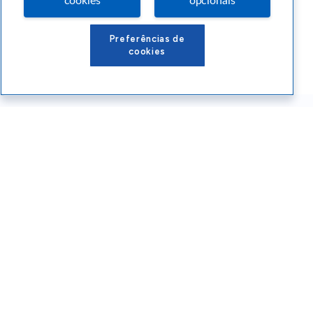
cookies
opcionais
Preferências de
cookies
Conteúdos Sebrae RS
Atendimento
Institucional
Siga o SEBRAE RS