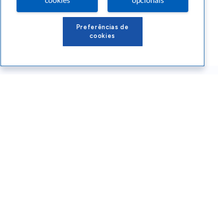
cookies
opcionais
Preferências de
cookies
Conteúdos Sebrae RS
Atendimento
Institucional
Siga o SEBRAE RS