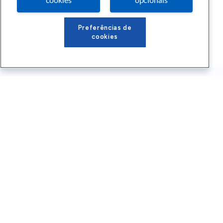
cookies
opcionais
Preferências de
cookies
Conteúdos Sebrae RS
Atendimento
Institucional
Siga o SEBRAE RS