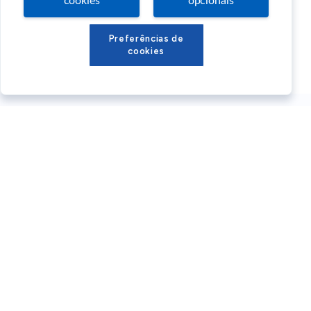
cookies
opcionais
Preferências de
cookies
Conteúdos Sebrae RS
Atendimento
Institucional
Siga o SEBRAE RS