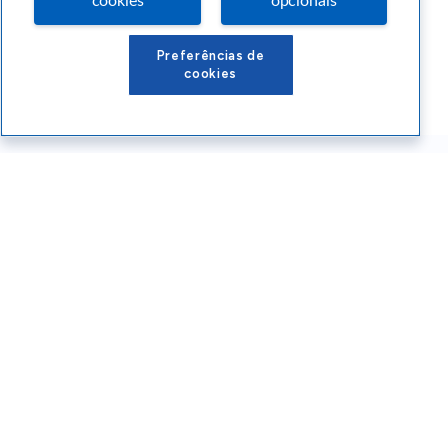
cookies
opcionais
Preferências de
cookies
Conteúdos Sebrae RS
Atendimento
Institucional
Siga o SEBRAE RS