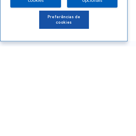
cookies
opcionais
Preferências de
cookies
Conteúdos Sebrae RS
Atendimento
Institucional
Siga o SEBRAE RS