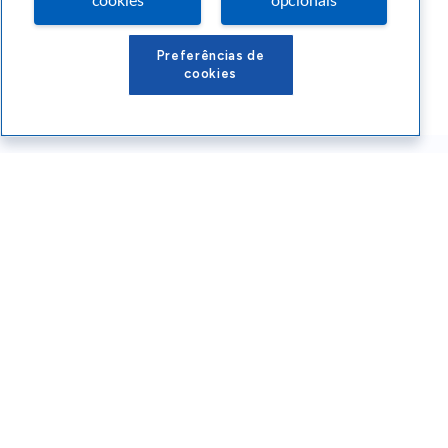
cookies
opcionais
Preferências de
cookies
Conteúdos Sebrae RS
Atendimento
Institucional
Siga o SEBRAE RS