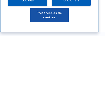
cookies
opcionais
Preferências de
cookies
Conteúdos Sebrae RS
Atendimento
Institucional
Siga o SEBRAE RS