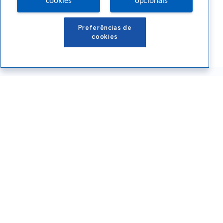
cookies
opcionais
Preferências de
cookies
Conteúdos Sebrae RS
Atendimento
Institucional
Siga o SEBRAE RS