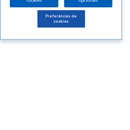
cookies
opcionais
Preferências de
cookies
Conteúdos Sebrae RS
Atendimento
Institucional
Siga o SEBRAE RS