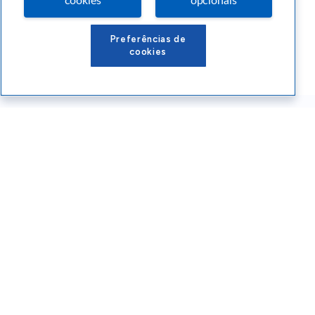
cookies
opcionais
Preferências de
cookies
Conteúdos Sebrae RS
Atendimento
Institucional
Siga o SEBRAE RS