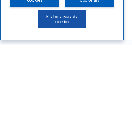
cookies
opcionais
Preferências de
cookies
Conteúdos Sebrae RS
Atendimento
Institucional
Siga o SEBRAE RS