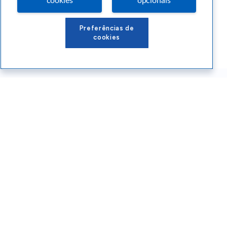
cookies
opcionais
Preferências de
cookies
Conteúdos Sebrae RS
Atendimento
Institucional
Siga o SEBRAE RS