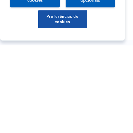
cookies
opcionais
Preferências de
cookies
Conteúdos Sebrae RS
Atendimento
Institucional
Siga o SEBRAE RS