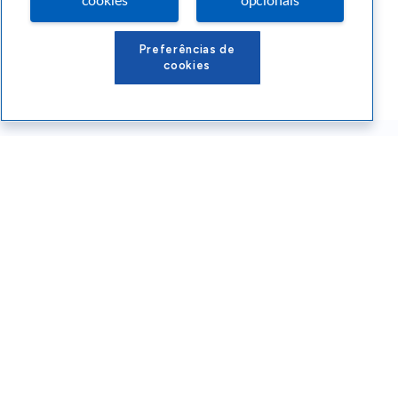
cookies
opcionais
Preferências de
cookies
Conteúdos Sebrae RS
Atendimento
Institucional
Siga o SEBRAE RS