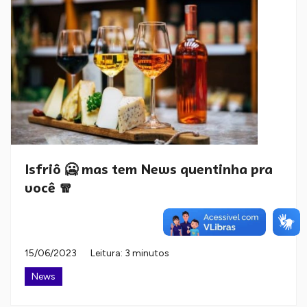
Isfriô 🥶 mas tem News quentinha pra
você 🧣
15/06/2023
Leitura: 3 minutos
News