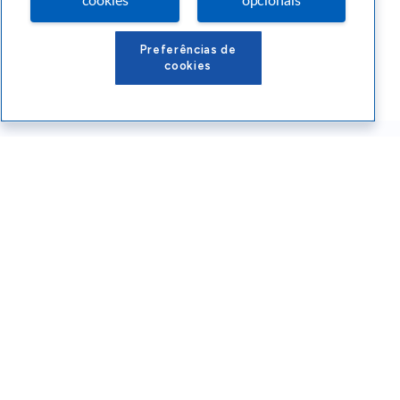
cookies
opcionais
Preferências de
cookies
Conteúdos Sebrae RS
Atendimento
Institucional
Siga o SEBRAE RS