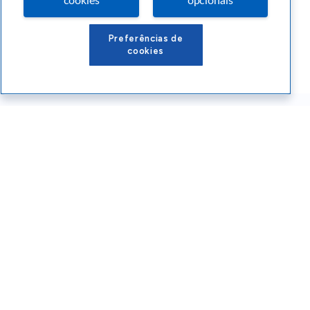
cookies
opcionais
Preferências de
cookies
Conteúdos Sebrae RS
Atendimento
Institucional
Siga o SEBRAE RS