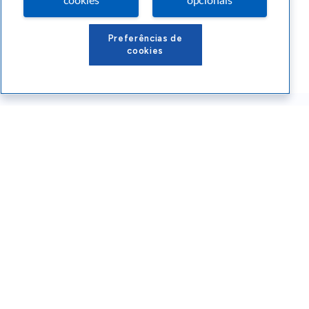
cookies
opcionais
Preferências de
cookies
Conteúdos Sebrae RS
Atendimento
Institucional
Siga o SEBRAE RS