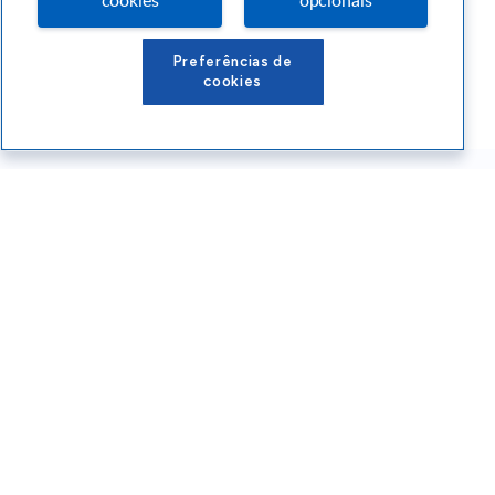
cookies
opcionais
Preferências de
cookies
Conteúdos Sebrae RS
Atendimento
Institucional
Siga o SEBRAE RS