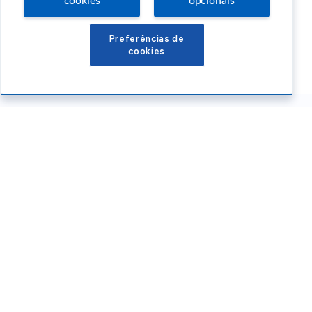
cookies
opcionais
Preferências de
cookies
Conteúdos Sebrae RS
Atendimento
Institucional
Siga o SEBRAE RS