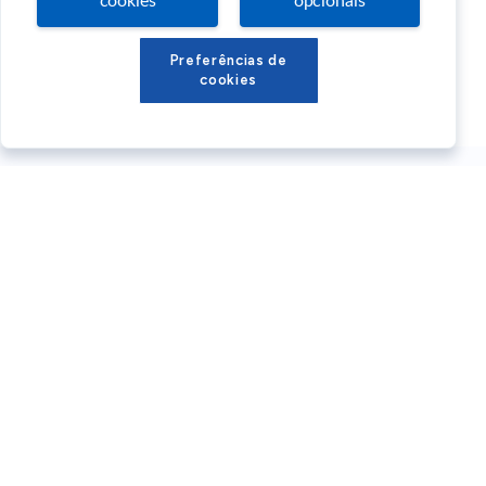
cookies
opcionais
Preferências de
cookies
Conteúdos Sebrae RS
Atendimento
Institucional
Siga o SEBRAE RS