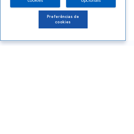
cookies
opcionais
Preferências de
cookies
Conteúdos Sebrae RS
Atendimento
Institucional
Siga o SEBRAE RS