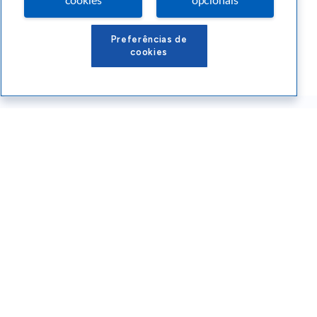
cookies
opcionais
Preferências de
cookies
Conteúdos Sebrae RS
Atendimento
Institucional
Siga o SEBRAE RS