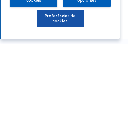
cookies
opcionais
Preferências de
cookies
Conteúdos Sebrae RS
Atendimento
Institucional
Siga o SEBRAE RS