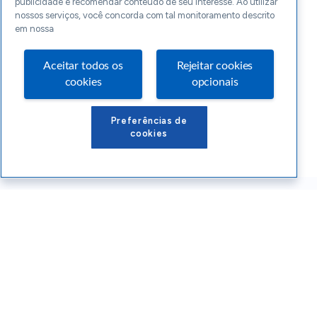
publicidade e recomendar conteúdo de seu interesse. Ao utilizar
nossos serviços, você concorda com tal monitoramento descrito
em nossa
Aceitar todos os
Rejeitar cookies
cookies
opcionais
Preferências de
cookies
Conteúdos Sebrae RS
Atendimento
Institucional
Siga o SEBRAE RS