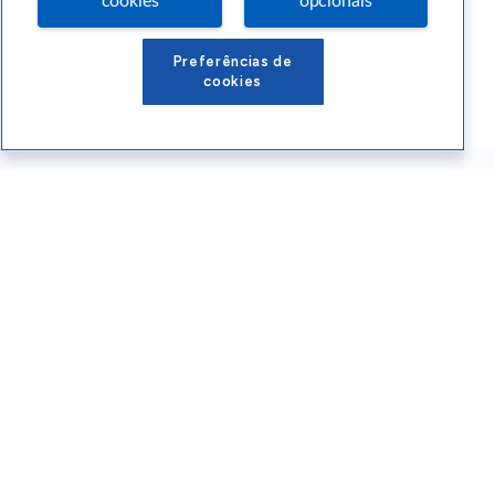
cookies
opcionais
Preferências de
cookies
Conteúdos Sebrae RS
Atendimento
Institucional
Siga o SEBRAE RS