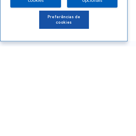
cookies
opcionais
Preferências de
cookies
Conteúdos Sebrae RS
Atendimento
Institucional
Siga o SEBRAE RS