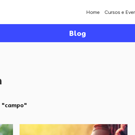
Home
Cursos e Eve
Blog
a
"campo"
o