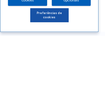
cookies
opcionais
Preferências de
cookies
Conteúdos Sebrae RS
Atendimento
Institucional
Siga o SEBRAE RS