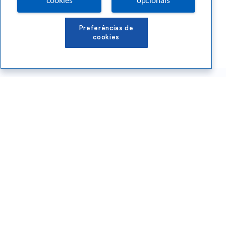
cookies
opcionais
Preferências de
cookies
Conteúdos Sebrae RS
Atendimento
Institucional
Siga o SEBRAE RS