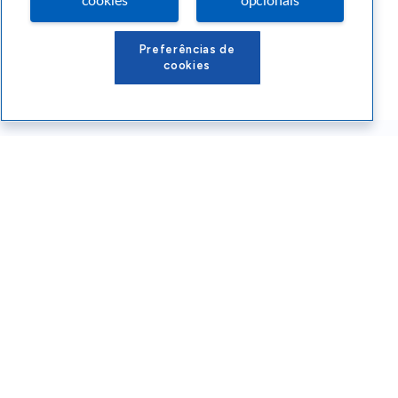
cookies
opcionais
Preferências de
cookies
Conteúdos Sebrae RS
Atendimento
Institucional
Siga o SEBRAE RS